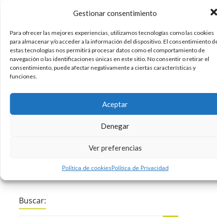
Gestionar consentimiento
Para ofrecer las mejores experiencias, utilizamos tecnologías como las cookies
para almacenar y/o acceder a la información del dispositivo. El consentimiento d
Hoy es un día especial en Lombok. No sólo
estas tecnologías nos permitirá procesar datos como el comportamiento de
porque sea viernes y porque tenemos el fin de
navegación o las identificaciones únicas en este sitio. No consentir o retirar el
consentimiento, puede afectar negativamente a ciertas características y
semana casi encima, sino porque hoy
funciones.
estrenamos nuevo diseño en El Rincón de
Lombok y un nuevo blog corporativo llamado El
Aceptar
Blog de Lombok. Un blog corporativo dirigido
Denegar
27/09/2013
Diseño
Trabajos
Trabajos Lombok
,
,
Sin comentarios
Ver preferencias
Leer más
Política de cookies
Política de Privacidad
Buscar: