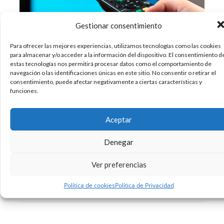
Gestionar consentimiento
Para ofrecer las mejores experiencias, utilizamos tecnologías como las cookies
Todo apunta a que la época dorada de los
para almacenar y/o acceder a la información del dispositivo. El consentimiento d
estas tecnologías nos permitirá procesar datos como el comportamiento de
anuncios de televisión pasó a la historia.
navegación o las identificaciones únicas en este sitio. No consentir o retirar el
Expertos en la materia aseguran que el
consentimiento, puede afectar negativamente a ciertas características y
nacimiento de Internet y las nuevas tecnologías
funciones.
han hecho mucho daño a la que hasta hace
apenas 20 años considerábamos la reina
Aceptar
Denegar
02/10/2018
Comunicación
Marketing
Publicidad
,
,
Ver preferencias
Sin comentarios
Leer más
Política de cookies
Política de Privacidad