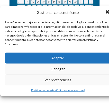
Gestionar consentimiento
Para ofrecer las mejores experiencias, utilizamos tecnologías como las cookies
Los diseñadores sabemos lo engorroso que
para almacenar y/o acceder a la información del dispositivo. El consentimiento d
estas tecnologías nos permitirá procesar datos como el comportamiento de
resulta tener que abrir los menús cada 2
navegación o las identificaciones únicas en este sitio. No consentir o retirar el
minutos y buscar la opción que queremos en la
consentimiento, puede afectar negativamente a ciertas características y
lista. Por norma general, los diseñadores
funciones.
trabajamos con una (o dos, en caso de los
programadores) manos en el teclado y la
Aceptar
Denegar
19/07/2015
Diseño
Formación
Photoshop
Productividad
,
,
,
Ver preferencias
Sin comentarios
Leer más
Política de cookies
Política de Privacidad