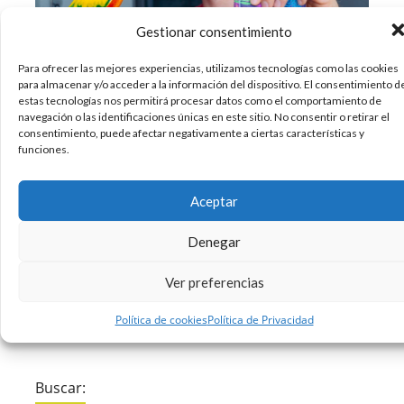
Gestionar consentimiento
Para ofrecer las mejores experiencias, utilizamos tecnologías como las cookies
para almacenar y/o acceder a la información del dispositivo. El consentimiento d
A principios de enero publicamos un post sobre
estas tecnologías nos permitirá procesar datos como el comportamiento de
navegación o las identificaciones únicas en este sitio. No consentir o retirar el
Logan Paul, donde os contábamos que este
consentimiento, puede afectar negativamente a ciertas características y
famoso youtuber había colgado un vídeo en sus
funciones.
redes en el que mostraba el cuerpo sin vida de
un hombre tras suicidarse bajo el monte Fuji de
Aceptar
Japón. Tras las críticas
Denegar
16/02/2018
Diseño
Sin comentarios
Ver preferencias
Leer más
Política de cookies
Política de Privacidad
Buscar: