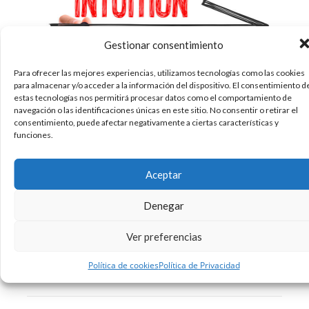
Gestionar consentimiento
Para ofrecer las mejores experiencias, utilizamos tecnologías como las cookies
para almacenar y/o acceder a la información del dispositivo. El consentimiento d
¿Cuántas veces habéis tenido la corazonada de
estas tecnologías nos permitirá procesar datos como el comportamiento de
navegación o las identificaciones únicas en este sitio. No consentir o retirar el
que algo va a ocurrir y resulta que acaba
consentimiento, puede afectar negativamente a ciertas características y
sucediendo? ¿Y cuántas veces habéis tomado
funciones.
una decisión inmediata “sin pensar” y ha
resultado ser la idónea? Llámalo intuición,
Aceptar
corazonada, sexto sentido, presentimiento… La
cuestión es que funciona. La
Denegar
Ver preferencias
27/03/2018
Diseño
Sin comentarios
Política de cookies
Política de Privacidad
Leer más