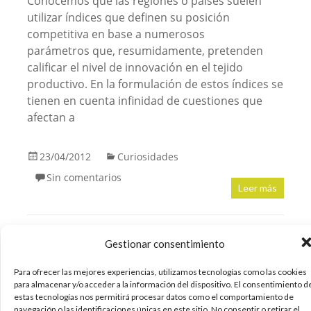
Conocemos que las regiones o países suelen
utilizar índices que definen su posición
competitiva en base a numerosos
parámetros que, resumidamente, pretenden
calificar el nivel de innovación en el tejido
productivo. En la formulación de estos índices se
tienen en cuenta infinidad de cuestiones que
afectan a
23/04/2012
Curiosidades
Sin comentarios
Leer más
Gestionar consentimiento
Exposición sobre Steve Jobs
en el museo de la oficina de
Para ofrecer las mejores experiencias, utilizamos tecnologías como las cookies
para almacenar y/o acceder a la información del dispositivo. El consentimiento d
patentes americana
estas tecnologías nos permitirá procesar datos como el comportamiento de
navegación o las identificaciones únicas en este sitio. No consentir o retirar el