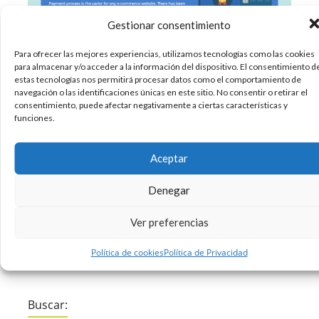
Gestionar consentimiento
Para ofrecer las mejores experiencias, utilizamos tecnologías como las cookies
para almacenar y/o acceder a la información del dispositivo. El consentimiento d
El número total de usuarios en Internet está en
estas tecnologías nos permitirá procesar datos como el comportamiento de
navegación o las identificaciones únicas en este sitio. No consentir o retirar el
3.500 millones, de los cuales el 40% suele realizar
consentimiento, puede afectar negativamente a ciertas características y
compras online. Es muy importante que todos
funciones.
los años estés al tanto de los cambios y las
tendencias en el mercado online para mejorar
Aceptar
tus ventas. Esta
Denegar
28/04/2017
Ecommerce
Infografias
Internet
,
,
Ver preferencias
Sin comentarios
Leer más
Política de cookies
Política de Privacidad
Buscar: