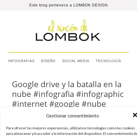
Este blog pertenece a
LOMBOK DESIGN
INFOGRAFIAS
DISEÑO
SOCIAL MEDIA
TECNOLOGÍA
Google drive y la batalla en la
nube #infografia #infographic
#internet #google #nube
Gestionar consentimiento
Hola. Una infografía sobre Google drive y la
batalla en la nube. Todas las empresas se han
Para ofrecer las mejores experiencias, utilizamos tecnologías como las cookies
dado cuenta de que el futuro está en la nube. Y
para almacenar y/o acceder a la información del dispositivo. El consentimiento d