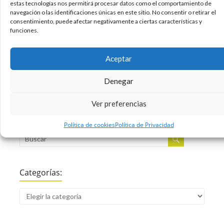
cuanto más tarde llegues, más te costará
estas tecnologías nos permitirá procesar datos como el comportamiento de
navegación o las identificaciones únicas en este sitio. No consentir o retirar el
alcanzar a tus competidores. Un saludo.
consentimiento, puede afectar negativamente a ciertas características y
funciones.
16/05/2012
Google
Infografias
Internet
,
,
Aceptar
Sin comentarios
Leer más
Denegar
Ver preferencias
Buscar:
Política de cookies
Política de Privacidad
Categorías: