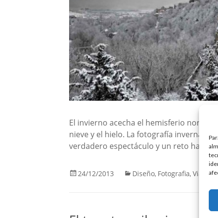
El invierno acecha el hemisferio norte y 
nieve y el hielo. La fotografía invernal, 
Par
verdadero espectáculo y un reto hasta p
alm
tec
ide
afe
24/12/2013
Diseño
Fotografia
Viajes
,
,