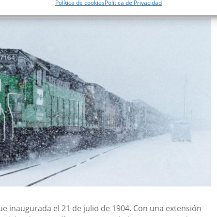
 maravilla sobre vías.
Política de cookies
Política de Privacidad
fue inaugurada el 21 de julio de 1904. Con una extensión