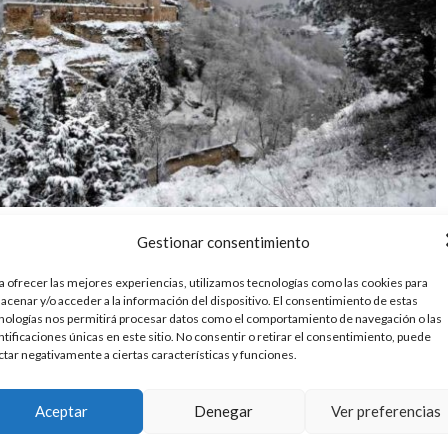
Gestionar consentimiento
las noches frías llegan trayendo consigo la belleza de la
especialmente en las partes más frías del planeta, es un
a ofrecer las mejores experiencias, utilizamos tecnologías como las cookies para
ara los fotógrafos más expertos.
acenar y/o acceder a la información del dispositivo. El consentimiento de estas
nologías nos permitirá procesar datos como el comportamiento de navegación o las
ntificaciones únicas en este sitio. No consentir o retirar el consentimiento, puede
ctar negativamente a ciertas características y funciones.
Un comentario
Leer más
Aceptar
Denegar
Ver preferencias