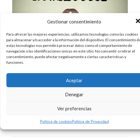
Gestionar consentimiento
Para ofrecer las mejores experiencias, utilizamos tecnologías como las cookies
para almacenar y/o acceder a la información del dispositivo. El consentimiento d
estas tecnologías nos permitirá procesar datos como el comportamiento de
navegación o las identificaciones únicas en este sitio. No consentir o retirar el
¡Las newsletter funcionan! y la gente las lee ‘al
consentimiento, puede afectar negativamente a ciertas características y
menos algunos’. ¿Cómo podemos hacer que
funciones.
nuestra newsletter sea de las que se leen? Paso
uno: Llamada a la acción Comenzar con el final
Aceptar
en vuestra mente. Descifrar qué es lo que os
interesa que los
Denegar
Ver preferencias
23/01/2018
Diseño
Sin comentarios
Política de cookies
Política de Privacidad
Leer más