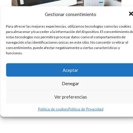
Gestionar consentimiento
Para ofrecer las mejores experiencias, utilizamos tecnologías como las cookies
para almacenar y/o acceder a la información del dispositivo. El consentimiento d
¿Sabemos de lo que hablamos cuando hablamos
estas tecnologías nos permitirá procesar datos como el comportamiento de
de merchandising? El merchandising, en esencia,
navegación o las identificaciones únicas en este sitio. No consentir o retirar el
sería el conjunto de estrategias que se utilizan
consentimiento, puede afectar negativamente a ciertas características y
funciones.
para aumentar la rentabilidad en el punto de
venta. Para hablar de los inicios del
merchandising hemos de remontarnos a finales
Aceptar
del siglo XIX,
Denegar
19/09/2018
Diseño
Sin comentarios
Ver preferencias
Leer más
Política de cookies
Política de Privacidad