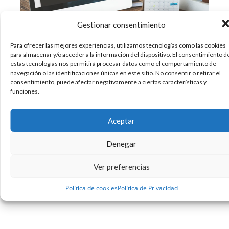
Gestionar consentimiento
Para ofrecer las mejores experiencias, utilizamos tecnologías como las cookies
para almacenar y/o acceder a la información del dispositivo. El consentimiento d
¿Sabemos de lo que hablamos cuando hablamos
estas tecnologías nos permitirá procesar datos como el comportamiento de
de merchandising? El merchandising, en esencia,
navegación o las identificaciones únicas en este sitio. No consentir o retirar el
sería el conjunto de estrategias que se utilizan
consentimiento, puede afectar negativamente a ciertas características y
funciones.
para aumentar la rentabilidad en el punto de
venta. Para hablar de los inicios del
merchandising hemos de remontarnos a finales
Aceptar
del siglo XIX,
Denegar
19/09/2018
Diseño
Sin comentarios
Ver preferencias
Leer más
Política de cookies
Política de Privacidad