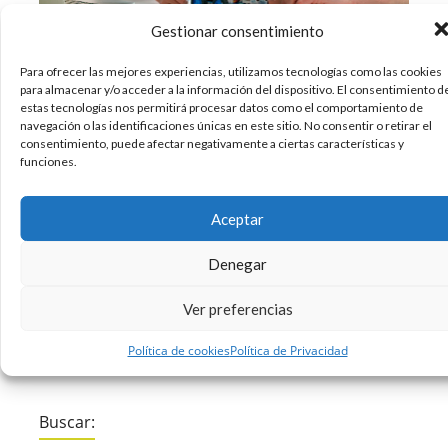
Gestionar consentimiento
Para ofrecer las mejores experiencias, utilizamos tecnologías como las cookies
Todos tenemos hobbies… pero la mayoría de
para almacenar y/o acceder a la información del dispositivo. El consentimiento d
nosotros muy poquito tiempo para dedicarnos a
estas tecnologías nos permitirá procesar datos como el comportamiento de
ellos. Sin embargo, el verano es una época
navegación o las identificaciones únicas en este sitio. No consentir o retirar el
consentimiento, puede afectar negativamente a ciertas características y
propicia para hacer por fin todo eso que
funciones.
tenemos en mente. Cuando hablamos de
hobbies nos vienen a la cabeza actividades como
Aceptar
leer,
Denegar
26/06/2018
Curiosidades
Diseño
Tecnologia
,
,
Ver preferencias
Sin comentarios
Leer más
Política de cookies
Política de Privacidad
Buscar: