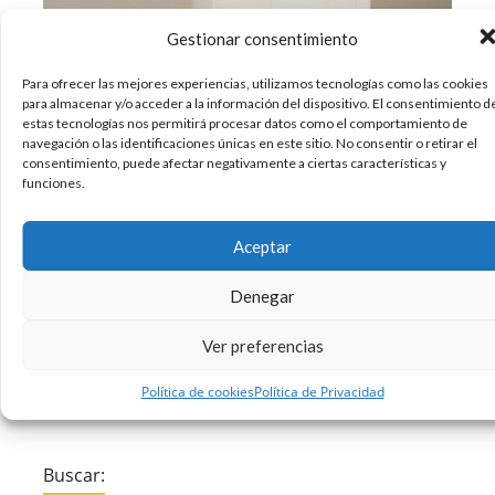
Gestionar consentimiento
Para ofrecer las mejores experiencias, utilizamos tecnologías como las cookies
para almacenar y/o acceder a la información del dispositivo. El consentimiento d
Hoy os traemos una obra creativa que no se le
estas tecnologías nos permitirá procesar datos como el comportamiento de
navegación o las identificaciones únicas en este sitio. No consentir o retirar el
ocurre a cualquiera. Jannis Hermanns es un
consentimiento, puede afectar negativamente a ciertas características y
programador berlinés que un día que estaba
funciones.
jugando con su dijo, se le ocurrió una idea: crear
una mini ordenador con las piezas de LEGO
Aceptar
inspirándose en el
Denegar
10/11/2017
Apple
Creatividad
Diseño
,
,
Ver preferencias
Sin comentarios
Leer más
Política de cookies
Política de Privacidad
Buscar: