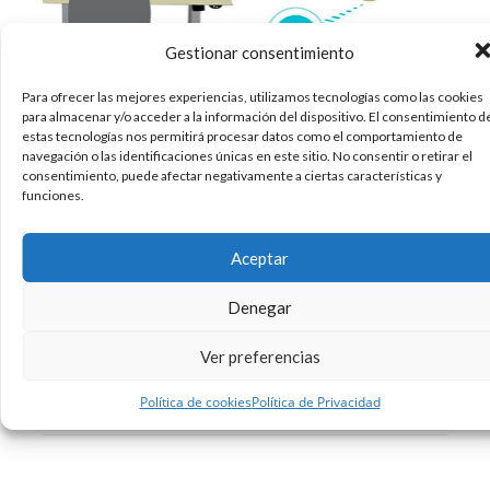
Gestionar consentimiento
Para ofrecer las mejores experiencias, utilizamos tecnologías como las cookies
para almacenar y/o acceder a la información del dispositivo. El consentimiento d
¿Sufren vuestros padres o abuelos -o, ya
estas tecnologías nos permitirá procesar datos como el comportamiento de
puestos, vosotros- de vista cansada?
navegación o las identificaciones únicas en este sitio. No consentir o retirar el
¿Hipermetropía? ¿Astigmatismo?… Pues eso no
consentimiento, puede afectar negativamente a ciertas características y
funciones.
es nada comparando con las carencias oculares
que la mayoría de los jóvenes actuales podrán
llegar a padecer al alcanzar una edad más que
Aceptar
madura. Y todo a
Denegar
18/05/2018
Diseño
Sin comentarios
Ver preferencias
Leer más
Política de cookies
Política de Privacidad