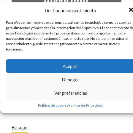
Gestionar consentimiento
Para ofrecer las mejores experiencias, utilizamos tecnologías como las cookies
para almacenar y/o acceder a la información del dispositivo. El consentimiento d
Cuando se diseña un logotipo, antes de nada,
estas tecnologías nos permitirá procesar datos como el comportamiento de
navegación o las identificaciones únicas en este sitio. No consentir o retirar el
hay que tener claro lo que se quiere transmitir a
consentimiento, puede afectar negativamente a ciertas características y
través del mismo. Después de eso, hay que
funciones.
elegir los colores y la tipografía que se vayan a
utilizar en el logotipo. Los colores transmiten
Aceptar
diferentes emociones y de
Denegar
19/07/2017
Diseño
Infografias
Tipografia
,
,
Ver preferencias
Sin comentarios
Leer más
Política de cookies
Política de Privacidad
Buscar: