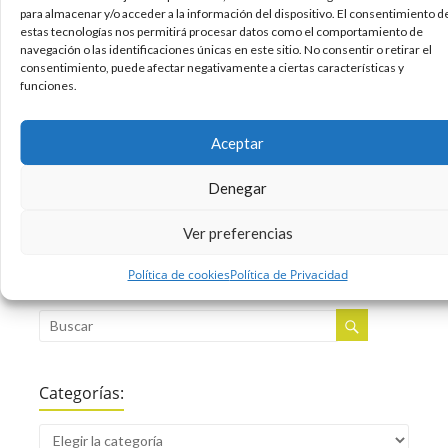
infectados, adelantándose así a Apple en la
para almacenar y/o acceder a la información del dispositivo. El consentimiento d
publicación de una solución. Ahora mismo
estas tecnologías nos permitirá procesar datos como el comportamiento de
navegación o las identificaciones únicas en este sitio. No consentir o retirar el
disponemos de estas dos soluciones, además de
consentimiento, puede afectar negativamente a ciertas características y
la posibilidad de eliminarlo a mano
funciones.
13/04/2012
Apple
Seguridad
,
Aceptar
Sin comentarios
Leer más
Denegar
Ver preferencias
Política de cookies
Política de Privacidad
Buscar:
Categorías: