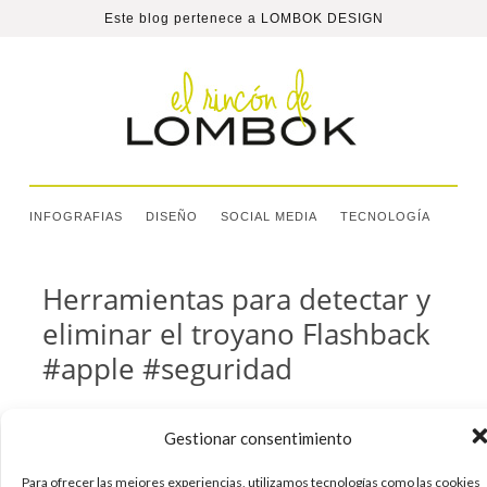
Este blog pertenece a
LOMBOK DESIGN
INFOGRAFIAS
DISEÑO
SOCIAL MEDIA
TECNOLOGÍA
Herramientas para detectar y
eliminar el troyano Flashback
#apple #seguridad
F-Secure y Kaspersky han lanzado sus propias
Gestionar consentimiento
herramientas para eliminar el troyano
Flashback, causante de más de 600.000 equipos
Para ofrecer las mejores experiencias, utilizamos tecnologías como las cookies