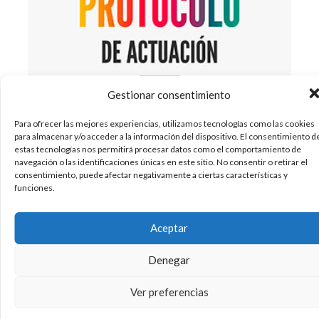
Gestionar consentimiento
Para ofrecer las mejores experiencias, utilizamos tecnologías como las cookies
para almacenar y/o acceder a la información del dispositivo. El consentimiento d
estas tecnologías nos permitirá procesar datos como el comportamiento de
Muchas veces nos sentimos bloqueados a la
navegación o las identificaciones únicas en este sitio. No consentir o retirar el
hora de responder un comentario en las redes
consentimiento, puede afectar negativamente a ciertas características y
funciones.
sociales ya que responder a un crítica o un
comentario negativo nunca es fácil. Al
interactuar debemos adoptar una postura
Aceptar
positiva, con la que debemos intentar reaccionar
bien ante un
Denegar
Ver preferencias
16/07/2015