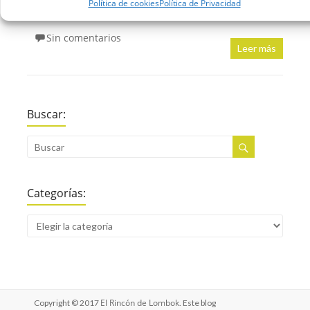
Comunicación
Infografias
Redes Sociales
Social
Política de cookies
Política de Privacidad
,
,
,
Media
Sin comentarios
Leer más
Buscar:
Categorías:
El Rincón de Lombok
Copyright © 2017
. Este blog