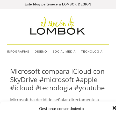
Este blog pertenece a
LOMBOK DESIGN
INFOGRAFIAS
DISEÑO
SOCIAL MEDIA
TECNOLOGÍA
Microsoft compara iCloud con
SkyDrive #microsoft #apple
#icloud #tecnologia #youtube
Microsoft ha decidido señalar directamente a
iCloud en su última campaña publicitaria por la
Gestionar consentimiento
red, comparándolo con SkyDrive y señalando