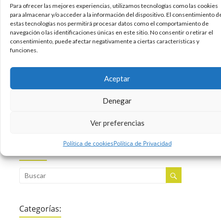
este último como un servicio superior. Tras el
Para ofrecer las mejores experiencias, utilizamos tecnologías como las cookies
para almacenar y/o acceder a la información del dispositivo. El consentimiento d
lanzamiento de Google Drive y otras alternativas
estas tecnologías nos permitirá procesar datos como el comportamiento de
al popular Dropbox la guerra entre servicios de
navegación o las identificaciones únicas en este sitio. No consentir o retirar el
almacenamiento en la nube está
consentimiento, puede afectar negativamente a ciertas características y
funciones.
09/05/2012
Aceptar
Apple
Internet
Tecnologia
Youtube
,
,
,
Sin comentarios
Denegar
Leer más
Ver preferencias
Política de cookies
Política de Privacidad
Buscar:
Categorías: