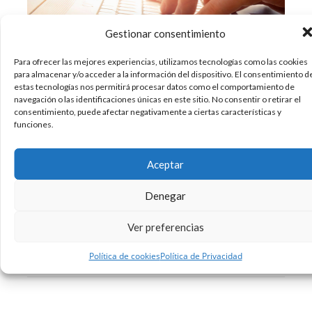
Gestionar consentimiento
Para ofrecer las mejores experiencias, utilizamos tecnologías como las cookies
para almacenar y/o acceder a la información del dispositivo. El consentimiento d
Lo sabemos todo sobre las redes sociales,
estas tecnologías nos permitirá procesar datos como el comportamiento de
¿verdad? Claro, llevamos tantos años haciendo
navegación o las identificaciones únicas en este sitio. No consentir o retirar el
uso de ellas que creemos tenerlos bajo control,
consentimiento, puede afectar negativamente a ciertas características y
funciones.
pero en realidad la mayoría no somos
conscientes del inmenso mundo de
posibilidades que nos pueden llegar a ofrecer. Y
Aceptar
es que aunque parezca
Denegar
15/05/2018
Diseño
Sin comentarios
Ver preferencias
Leer más
Política de cookies
Política de Privacidad