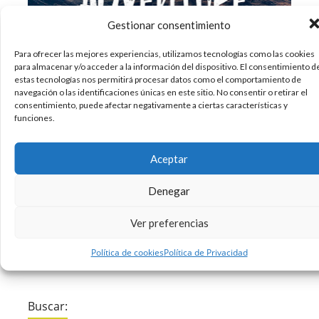
Gestionar consentimiento
Para ofrecer las mejores experiencias, utilizamos tecnologías como las cookies
para almacenar y/o acceder a la información del dispositivo. El consentimiento d
Ya sabemos que las tipografías son muy
estas tecnologías nos permitirá procesar datos como el comportamiento de
navegación o las identificaciones únicas en este sitio. No consentir o retirar el
importantes para los diseñadores. Y es que
consentimiento, puede afectar negativamente a ciertas características y
cuanto más diversidad de fuentes tengan, mejor.
funciones.
Es por eso que hoy os traemos diez tipografías
handmade. Y es que este tipo de tipografías son
Aceptar
cada vez más populares, ya que nos permiten
Denegar
28/08/2017
Diseño
Tipografia
,
Ver preferencias
Sin comentarios
Leer más
Política de cookies
Política de Privacidad
Buscar: