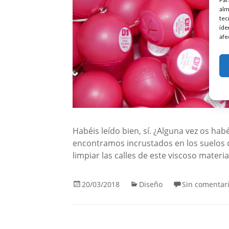
alm
tec
ide
afe
Habéis leído bien, sí. ¿Alguna vez os hab
encontramos incrustados en los suelos d
limpiar las calles de este viscoso materi
20/03/2018
Diseño
Sin comentar