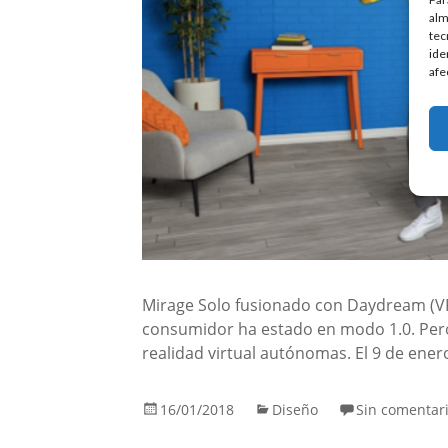
alm
tec
ide
afe
Mirage Solo fusionado con Daydream (VR)
consumidor ha estado en modo 1.0. Pero
realidad virtual autónomas. El 9 de ene
16/01/2018
Diseño
Sin comentar