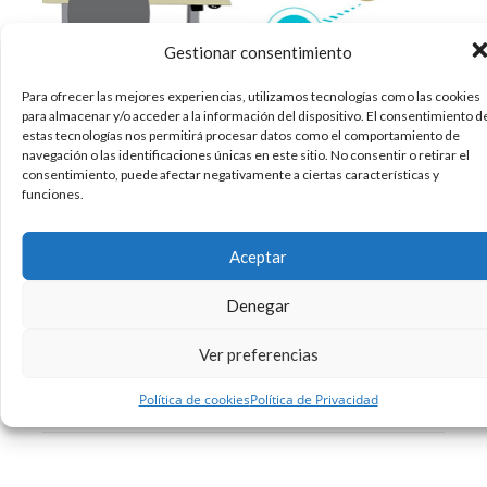
Gestionar consentimiento
Para ofrecer las mejores experiencias, utilizamos tecnologías como las cookies
para almacenar y/o acceder a la información del dispositivo. El consentimiento d
¿Sufren vuestros padres o abuelos -o, ya
estas tecnologías nos permitirá procesar datos como el comportamiento de
puestos, vosotros- de vista cansada?
navegación o las identificaciones únicas en este sitio. No consentir o retirar el
¿Hipermetropía? ¿Astigmatismo?… Pues eso no
consentimiento, puede afectar negativamente a ciertas características y
funciones.
es nada comparando con las carencias oculares
que la mayoría de los jóvenes actuales podrán
llegar a padecer al alcanzar una edad más que
Aceptar
madura. Y todo a
Denegar
18/05/2018
Diseño
Sin comentarios
Ver preferencias
Leer más
Política de cookies
Política de Privacidad