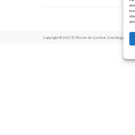
alm
tec
ide
afe
El Rincón de Lombok
Copyright © 2017
. Este blog perten