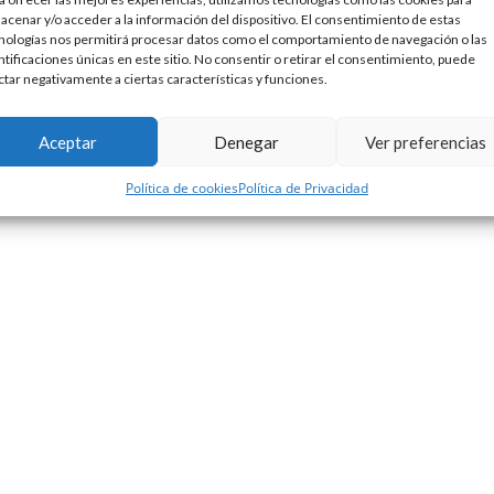
acenar y/o acceder a la información del dispositivo. El consentimiento de estas
nologías nos permitirá procesar datos como el comportamiento de navegación o las
ntificaciones únicas en este sitio. No consentir o retirar el consentimiento, puede
ctar negativamente a ciertas características y funciones.
Lombok Design
Política de privacidad
Política de cookies
ece a
. |
|
Aceptar
Denegar
Ver preferencias
Política de cookies
Política de Privacidad