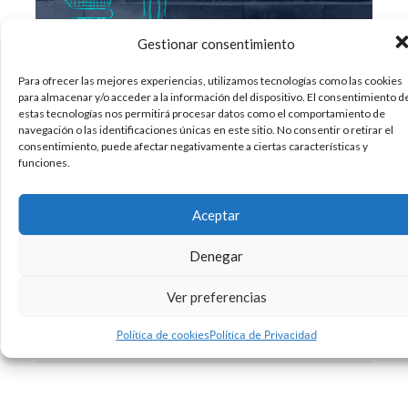
Gestionar consentimiento
Para ofrecer las mejores experiencias, utilizamos tecnologías como las cookies
para almacenar y/o acceder a la información del dispositivo. El consentimiento d
El marketing personalizado consiste en atraer a
estas tecnologías nos permitirá procesar datos como el comportamiento de
los clientes mediante mensajes personalizados
navegación o las identificaciones únicas en este sitio. No consentir o retirar el
que se adapten a sus características y
consentimiento, puede afectar negativamente a ciertas características y
funciones.
necesidades particulares. La clave está en hacer
que el cliente se sienta valorado y se sienta
especial. Ahora bien, la teoría es muy bonita,
Aceptar
pero ¿cómo
Denegar
16/03/2018
Diseño
Sin comentarios
Ver preferencias
Leer más
Política de cookies
Política de Privacidad