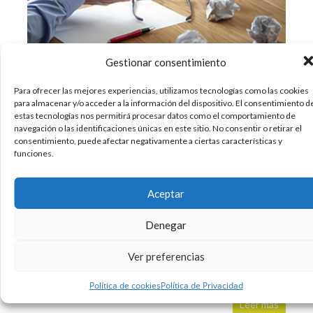
Gestionar consentimiento
Para ofrecer las mejores experiencias, utilizamos tecnologías como las cookies
para almacenar y/o acceder a la información del dispositivo. El consentimiento d
estas tecnologías nos permitirá procesar datos como el comportamiento de
navegación o las identificaciones únicas en este sitio. No consentir o retirar el
La forma de aprender más común para un
consentimiento, puede afectar negativamente a ciertas características y
diseñador gráfico es a través del ensayo y error.
funciones.
Especialmente para los jóvenes aspirantes a
diseñadores, que continúan cometiendo errores
Aceptar
por falta de experiencia. Seguramente
habrás oído hablar de la vieja frase de «Errar es
Denegar
humano». Así que la próxima vez
Ver preferencias
28/03/2015
Diseño
Formación
Inspiracion
,
,
Política de cookies
Política de Privacidad
Sin comentarios
Leer más