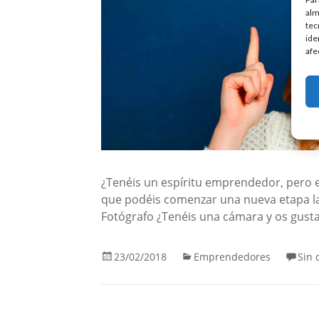
alm
tec
ide
afe
¿Tenéis un espíritu emprendedor, pero 
que podéis comenzar una nueva etapa lab
Fotógrafo ¿Tenéis una cámara y os gusta 
23/02/2018
Emprendedores
Sin 