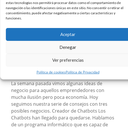
No apto para no
estas tecnologías nos permitirá procesar datos como el comportamiento de
navegación o las identificaciones únicas en este sitio. No consentir o retirar el
emprendedores: Parte II
consentimiento, puede afectar negativamente a ciertas características y
funciones.
Aceptar
Denegar
Ver preferencias
Política de cookies
Política de Privacidad
La semana pasada vimos algunas ideas de
negocio para aquellos emprendedores con
mucha ilusión pero poca economía. Hoy
seguimos nuestra serie de consejos con tres
posibles negocios. Creador de Chatbots Los
Chatbots han llegado para quedarse. Hablamos
de un programa informático que es capaz de