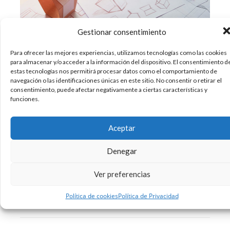
Gestionar consentimiento
Para ofrecer las mejores experiencias, utilizamos tecnologías como las cookies
Si eres algo despistado y todavía no te has dado
para almacenar y/o acceder a la información del dispositivo. El consentimiento d
cuenta que el verano llama a tu puerta, no tienes
estas tecnologías nos permitirá procesar datos como el comportamiento de
navegación o las identificaciones únicas en este sitio. No consentir o retirar el
mas que pasearte por el lineal de cualquier
consentimiento, puede afectar negativamente a ciertas características y
supermercado y ver los embalajes de los
funciones.
productos que se visten de colores frescos
aportando divertidos mensajes.
Aceptar
18/06/2019
Denegar
Diseño
identidad corporativa
Marketing
,
,
,
Packaging
Ver preferencias
Sin comentarios
Política de cookies
Política de Privacidad
Leer más