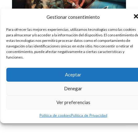
Gestionar consentimiento
Para ofrecer las mejores experiencias, utilizamos tecnologías como las cookies
para almacenar y/o acceder a la información del dispositivo. El consentimiento d
estas tecnologías nos permitirá procesar datos como el comportamiento de
La ilustración data de épocas prehistóricas
navegación o las identificaciones únicas en este sitio. No consentir o retirar el
consentimiento, puede afectar negativamente a ciertas características y
dónde unos garabatos en la pared
funciones.
representaban momentos y lugares. Es una
técnica de dibujo que ha avanzado con el paso
del tiempo siendo hoy en día la rama del dibujo
Aceptar
que más vemos por la calle. La ilustración
Denegar
14/01/2014
Arte
Inspiracion
,
Ver preferencias
Sin comentarios
Leer más
Política de cookies
Política de Privacidad