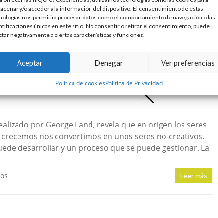
acenar y/o acceder a la información del dispositivo. El consentimiento de estas
nologías nos permitirá procesar datos como el comportamiento de navegación o las
ntificaciones únicas en este sitio. No consentir o retirar el consentimiento, puede
ctar negativamente a ciertas características y funciones.
Aceptar
Denegar
Ver preferencias
Política de cookies
Política de Privacidad
realizado por George Land, revela que en origen los seres
crecemos nos convertimos en unos seres no-creativos.
puede desarrollar y un proceso que se puede gestionar. La
ios
Leer más