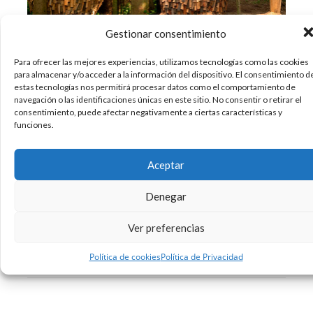
Gestionar consentimiento
Para ofrecer las mejores experiencias, utilizamos tecnologías como las cookies
para almacenar y/o acceder a la información del dispositivo. El consentimiento d
Hoy en día cada vez hay más artistas que,
estas tecnologías nos permitirá procesar datos como el comportamiento de
utilizando cualquier material que encuentran,
navegación o las identificaciones únicas en este sitio. No consentir o retirar el
dan rienda suelta a su creatividad. Y ese es, por
consentimiento, puede afectar negativamente a ciertas características y
funciones.
ejemplo, el caso de Thomas Dambo, un artista
danés que trabaja con materiales reciclados. Y
es que lleva tres años construyendo esculturas
Aceptar
con madera reciclada,
Denegar
07/08/2017
Arte
Creatividad
Medioambiente
,
,
Ver preferencias
Sin comentarios
Leer más
Política de cookies
Política de Privacidad