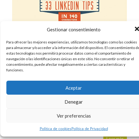
Gestionar consentimiento
Para ofrecer las mejores experiencias, utilizamos tecnologías como las cookies
para almacenar y/o acceder a la información del dispositivo. El consentimiento d
Linkedin se ha convertido en el curriculum
estas tecnologías nos permitirá procesar datos como el comportamiento de
navegación o las identificaciones únicas en este sitio. No consentir o retirar el
online por excelencia. Si estás buscando trabajo
consentimiento, puede afectar negativamente a ciertas características y
y todavía no conoces LinkedIn haz ya un hueco
funciones.
para abrir un perfil. LinkedIn es un red social
para profesionales de distintos sectores.
Aceptar
Permite crear una comunidad de colaboradores
de tu
Denegar
01/04/2015
Ver preferencias
Linkedin
Redes Sociales
Social Media
,
,
Política de cookies
Política de Privacidad
Sin comentarios
Leer más