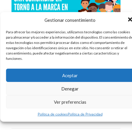
Gestionar consentimiento
Para ofrecer las mejores experiencias, utilizamos tecnologías como las cookies
para almacenar y/o acceder a la información del dispositivo. El consentimiento d
Actualmente, en la era digital, es muy
estas tecnologías nos permitirá procesar datos como el comportamiento de
navegación o las identificaciones únicas en este sitio. No consentir o retirar el
importante para las marcas estar presentes en
consentimiento, puede afectar negativamente a ciertas características y
los medios sociales. Y es que la presencia de una
funciones.
marca en redes sociales se ha convertido casi en
algo fundamental. En este sentido, una de las
Aceptar
tareas que tienen las
Denegar
13/11/2017
Ver preferencias
Infografias
Redes Sociales
Social Media
,
,
Sin comentarios
Política de cookies
Política de Privacidad
Leer más