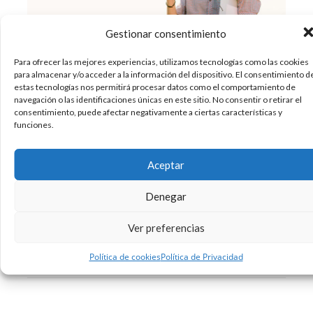
Gestionar consentimiento
Para ofrecer las mejores experiencias, utilizamos tecnologías como las cookies
para almacenar y/o acceder a la información del dispositivo. El consentimiento d
La Generación Z, conocida como la generación
estas tecnologías nos permitirá procesar datos como el comportamiento de
que nació aproximadamente después de 1995,
navegación o las identificaciones únicas en este sitio. No consentir o retirar el
viene pisando fuerte. Algunos expertos
consentimiento, puede afectar negativamente a ciertas características y
funciones.
describen a este grupo como jóvenes
inteligentes, concienzudos, ambiciosos y con
visión de futuro. Ellos son los verdaderos nativos
Aceptar
digitales. Han nacido en un mundo donde la
Denegar
10/04/2018
Diseño
Sin comentarios
Ver preferencias
Leer más
Política de cookies
Política de Privacidad