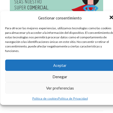
Gestionar consentimiento
Para ofrecer las mejores experiencias, utilizamos tecnologías como las cookies
para almacenar y/o acceder a la información del dispositivo. El consentimiento d
estas tecnologías nos permitirá procesar datos como el comportamiento de
Para todos aquellos a los que os gusta la
navegación o las identificaciones únicas en este sitio. No consentir o retirar el
comunicación, hoy os traemos una buena
consentimiento, puede afectar negativamente a ciertas características y
noticia… Buscamos a nuestro “Super Comercial”.
funciones.
En Lombok Design nos apasiona el diseño, el
marketing, la publicidad, las nuevas tecnologías,
Aceptar
las redes sociales,… Somos un estudio de diseño
y comunicación
Denegar
Ver preferencias
22/10/2013
Diseño
Formación
Trabajos
,
,
Sin comentarios
Política de cookies
Política de Privacidad
Leer más