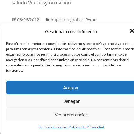
saludo Vía: ticsyformación
06/06/2012
Apps
Infografias
Pymes
,
,
Sin comentarios
Gestionar consentimiento
Leer más
Para ofrecer las mejores experiencias, utilizamos tecnologías como las cookies
para almacenar y/o acceder a la información del dispositivo. El consentimiento d
estas tecnologías nos permitirá procesar datos como el comportamiento de
El estado del cloud computing
navegación o las identificaciones únicas en este sitio. No consentir o retirar el
consentimiento, puede afectar negativamente a ciertas características y
#infografia #infographic
funciones.
#internet #tecnologia
Aceptar
Hola. Una infografía sobre el estado del Cloud
Denegar
Computing. Algo que hace un par de años, ni
conocíamos… Un saludo.
Ver preferencias
04/06/2012
Infografias
Internet
Tecnologia
,
,
Política de cookies
Política de Privacidad