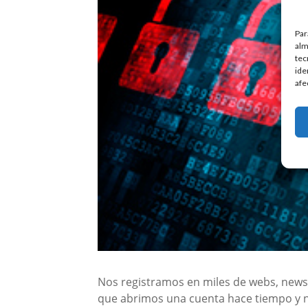
Par
alm
tec
ide
afe
Nos registramos en miles de webs, newsl
que abrimos una cuenta hace tiempo y 