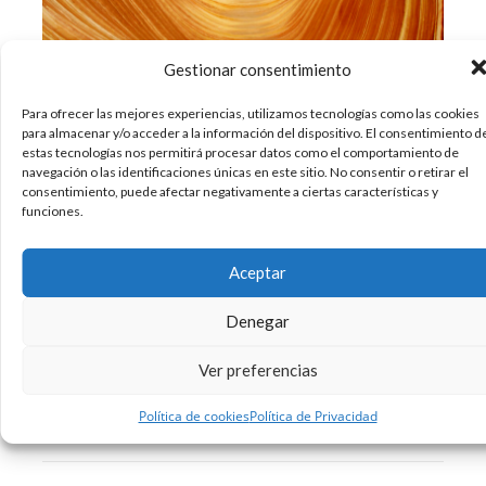
Gestionar consentimiento
Para ofrecer las mejores experiencias, utilizamos tecnologías como las cookies
Después del post sobre las 12 aldeas más
para almacenar y/o acceder a la información del dispositivo. El consentimiento d
bonitas del mundo, hoy os traemos una
estas tecnologías nos permitirá procesar datos como el comportamiento de
colección fotográfica que recopila imágenes de
navegación o las identificaciones únicas en este sitio. No consentir o retirar el
consentimiento, puede afectar negativamente a ciertas características y
los lugares más bellos del planeta. El planeta
funciones.
tierra nos ofrece diversos paisajes
completamente diferentes entre ellos, desde
Aceptar
desiertos de arena hasta páramos helados
Denegar
15/10/2013
Ver preferencias
Curiosidades
Fotografia
REPETIR POST
Viajes
,
,
,
2 Comentarios
Política de cookies
Política de Privacidad
Leer más