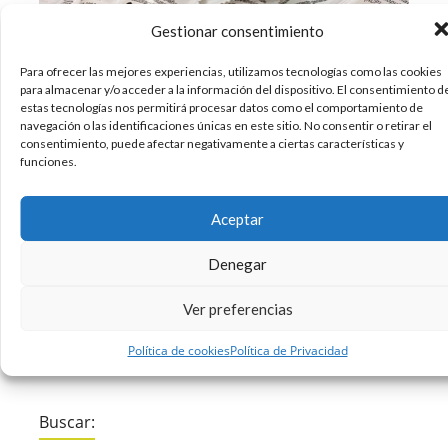
Gestionar consentimiento
Para ofrecer las mejores experiencias, utilizamos tecnologías como las cookies
Parada cardíaca, ictus, sepsis, trauma. ¿Cómo
para almacenar y/o acceder a la información del dispositivo. El consentimiento d
actuamos ante uno de estos? ¿Cómo lo
estas tecnologías nos permitirá procesar datos como el comportamiento de
detectamos? Y ¿Cómo lo prevenimos? Una
navegación o las identificaciones únicas en este sitio. No consentir o retirar el
consentimiento, puede afectar negativamente a ciertas características y
ingeniosa campaña llamada ‘Azucarillos que
funciones.
salvarán vidas’ nos ayudará a actuar en estos
casos. Estas son las tres preguntas que se
Aceptar
planteó Mikel Lobato tras el infarto de su
Denegar
19/01/2018
Diseño
Sin comentarios
Ver preferencias
Leer más
Política de cookies
Política de Privacidad
Buscar: