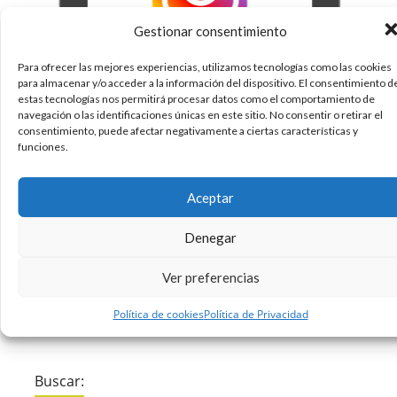
Gestionar consentimiento
Para ofrecer las mejores experiencias, utilizamos tecnologías como las cookies
para almacenar y/o acceder a la información del dispositivo. El consentimiento d
Y casi casi es verdad. Instagram es actualmente
estas tecnologías nos permitirá procesar datos como el comportamiento de
navegación o las identificaciones únicas en este sitio. No consentir o retirar el
el Top One entre las actuales redes sociales. Y
consentimiento, puede afectar negativamente a ciertas características y
así seguirá siendo según las previsiones de The
funciones.
Next Web, por lo menos durante todo 2018. Esta
red social es muy directa. Es un canal a través
Aceptar
del
Denegar
02/03/2018
Diseño
Sin comentarios
Ver preferencias
Leer más
Política de cookies
Política de Privacidad
Buscar: