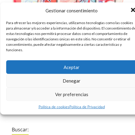
Gestionar consentimiento
Para ofrecer las mejores experiencias, utilizamos tecnologías como las cookies
para almacenar y/o acceder a la información del dispositivo. El consentimiento d
Cuando se trabaja la identidad de una marca, es
estas tecnologías nos permitirá procesar datos como el comportamiento de
navegación o las identificaciones únicas en este sitio. No consentir o retirar el
fundamental plasmar su espíritu. Para ello, hay
consentimiento, puede afectar negativamente a ciertas características y
aspectos fundamentales que se deben de
funciones.
pensar bien antes de lanzarse a hacer nada. Por
ejemplo, el diseño del logotipo y el packaging,
Aceptar
entre otras cosas, hay que tenerlos
Denegar
30/10/2017
Creatividad
Diseño
Packaging
,
,
Ver preferencias
Sin comentarios
Leer más
Política de cookies
Política de Privacidad
Buscar: