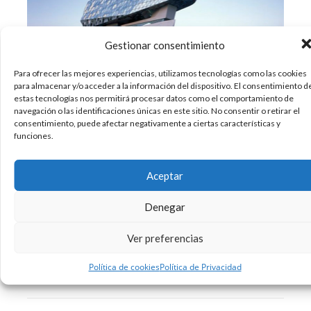
Gestionar consentimiento
Para ofrecer las mejores experiencias, utilizamos tecnologías como las cookies
para almacenar y/o acceder a la información del dispositivo. El consentimiento d
Hace unos meses, el puerto de Amberes
estas tecnologías nos permitirá procesar datos como el comportamiento de
navegación o las identificaciones únicas en este sitio. No consentir o retirar el
(Bélgica) estrenó su nueva sede portuaria. Se
consentimiento, puede afectar negativamente a ciertas características y
trata de un nuevo edificio acristalado que se
funciones.
posa sobre una antigua estación de bomberos.
Un impresionante proyecto, basado en la
Aceptar
arquitectura sostenible, con el fin de crear
nuevas oficinas portuarias en
Denegar
Ver preferencias
21/06/2017
Arquitectura
Diseño
,
Sin comentarios
Política de cookies
Política de Privacidad
Leer más