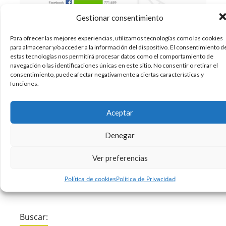
Gestionar consentimiento
Para ofrecer las mejores experiencias, utilizamos tecnologías como las cookies
para almacenar y/o acceder a la información del dispositivo. El consentimiento d
No cabe duda de que cada vez hay más
estas tecnologías nos permitirá procesar datos como el comportamiento de
navegación o las identificaciones únicas en este sitio. No consentir o retirar el
aplicaciones para Android. Unas gustan más,
consentimiento, puede afectar negativamente a ciertas características y
otras menos. Según las necesidades de cada
funciones.
uno en cada momento, se utiliza uno, u otro.
Pero el abanico es cada vez más amplio. Aún así,
Aceptar
¿cuál es la aplicación que
Denegar
09/06/2017
Apps
Infografias
Redes Sociales
,
,
Ver preferencias
Sin comentarios
Leer más
Política de cookies
Política de Privacidad
Buscar: