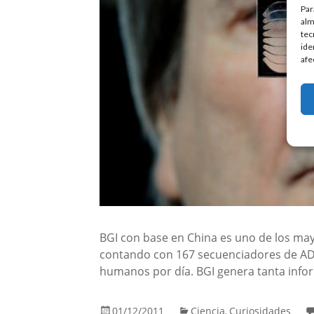
Par
alm
tec
ide
afe
BGI con base en China es uno de los mayo
contando con 167 secuenciadores de AD
humanos por día. BGI genera tanta infor
01/12/2011
Ciencia
Curiosidades
,