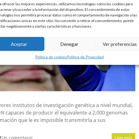
a ofrecer las mejores experiencias, utilizamos tecnologías como las cookies para
acenar y/o acceder a la información del dispositivo. El consentimiento de estas
nologías nos permitirá procesar datos como el comportamiento de navegación o las
ntificaciones únicas en este sitio. No consentir o retirar el consentimiento, puede
ctar negativamente a ciertas características y funciones.
Aceptar
Denegar
Ver preferencias
Política de cookies
Política de Privacidad
res institutos de investigación genética a nivel mundial,
N capaces de producir el equivalente a 2,000 genomas
mación que le es imposible transmitirla a sus
Un comentario
Leer más