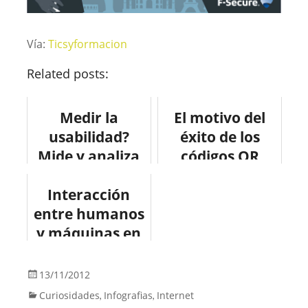
Vía:
Ticsyformacion
Related posts:
Medir la
El motivo del
usabilidad?
éxito de los
Mide y analiza
códigos QR
#web #internet
#infografia
Interacción
#internet
entre humanos
y máquinas en
el sector
sanitario
13/11/2012
#infografia
Curiosidades
Infografias
Internet
,
,