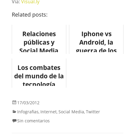
Vía:
Visual.ly
Related posts:
Relaciones
Iphone vs
públicas y
Android, la
Social Media
guerra de los
#infografia
sistemas
Los combates
#infographic
operativos
del mundo de la
#socialmedia
móviles
tecnología
#infografia
#infografia
#smartphones
#tecnologia
17/03/2012
Infografias
Internet
Social Media
Twitter
,
,
,
Sin comentarios