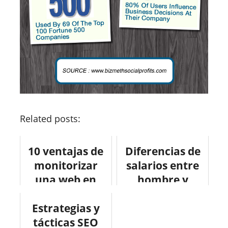
Related posts:
10 ventajas de
Diferencias de
monitorizar
salarios entre
una web en
hombre y
tiempo real.
mujeres (USA)
Estrategias y
#infografia
tácticas SEO
#infographic