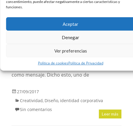
consentimiento, puede afectar negativamente a ciertas características y
funciones.
Aceptar
Denegar
Antes de empezar a hablar de naming, es
conveniente saber qué es el branding. El
Ver preferencias
branding es la estrategia que se utiliza para
conseguir que lo que queremos reflejar acerca
Política de cookies
Política de Privacidad
de nuestra marca, sea lo que el usuario perciba
como mensaje. Dicho esto, uno de
27/09/2017
Creatividad
Diseño
identidad corporativa
,
,
Sin comentarios
Leer más